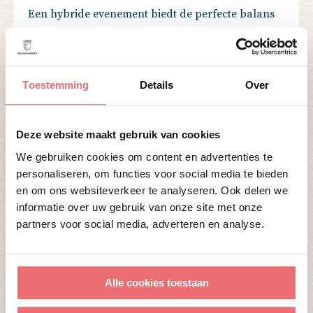
Een hybride evenement biedt de perfecte balans
tussen bereik, flexibiliteit en persoonlijke
interactie. Bij Swijnenburg combineren we de
unieke ambiance van onze locaties met moderne
Toestemming
Details
Over
techniek en hoogwaardige service. Dit maakt onze
locaties niet alleen geschikt voor fysieke
evenementen, maar ook voor hybride
Deze website maakt gebruik van cookies
bijeenkomsten waarbij je gasten, ongeacht hun
We gebruiken cookies om content en advertenties te
locatie, betrokken blijven.
personaliseren, om functies voor social media te bieden
en om ons websiteverkeer te analyseren. Ook delen we
informatie over uw gebruik van onze site met onze
Wilt u meer weten over de mogelijkheden voor een
partners voor social media, adverteren en analyse.
evenement bij Swijnenburg? Neem gerust
contact
met ons op. Samen maken we van uw evenement
een onvergetelijke ervaring.
Alle cookies toestaan
alle berichten