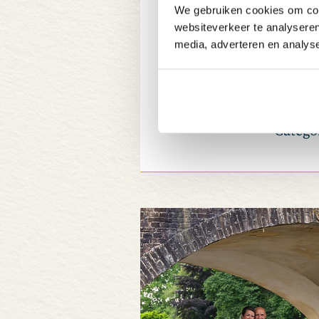
Ze trouwden romanti
We gebruiken cookies om cont
“De lente brengt ro
websiteverkeer te analyseren
in te trouwen!”
media, adverteren en analys
Catego