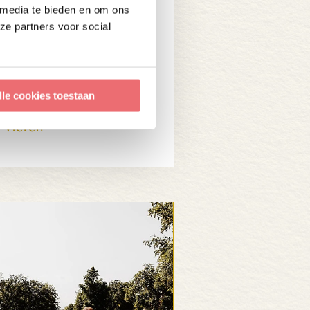
, bloemen en bomen:
 media te bieden en om ons
geschikte seizoen om
ze partners voor social
lle cookies toestaan
Vieren