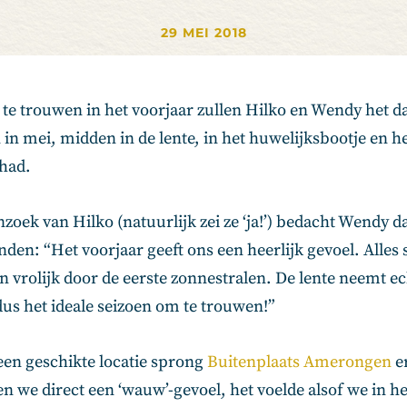
29 MEI 2018
n te trouwen in het voorjaar zullen Hilko en Wendy het 
en in mei, midden in de lente, in het huwelijksbootje en 
ehad.
zoek van Hilko (natuurlijk zei ze ‘ja!’) bedacht Wendy da
nden: “Het voorjaar geeft ons een heerlijk gevoel. Alles s
n vrolijk door de eerste zonnestralen. De lente neemt ec
dus het ideale seizoen om te trouwen!”
een geschikte locatie sprong
Buitenplaats Amerongen
er
n we direct een ‘wauw’-gevoel, het voelde alsof we in h