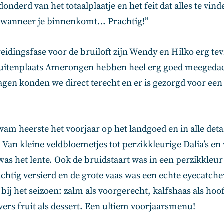
nderd van het totaalplaatje en het feit dat alles te vinde
t wanneer je binnenkomt… Prachtig!”
eidingsfase voor de bruiloft zijn Wendy en Hilko erg te
itenplaats Amerongen hebben heel erg goed meegedac
ragen konden we direct terecht en er is gezorgd voor een
am heerste het voorjaar op het landgoed en in alle detai
Van kleine veldbloemetjes tot perzikkleurige Dalia’s en
was het lente. Ook de bruidstaart was in een perzikkleu
chtig versierd en de grote vaas was een echte eyecatche
bij het seizoen: zalm als voorgerecht, kalfshaas als ho
vers fruit als dessert. Een ultiem voorjaarsmenu!