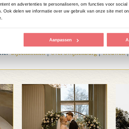
sch in de tuinen, te midden van de bloeiende planten
ent en advertenties te personaliseren, om functies voor social
mantiek met zich mee en is voor ons dan ook het enige 
. Ook delen we informatie over uw gebruik van onze site met on
e.
alle berichten
Aanpassen
A
rie:
Bijeenkomen
Over Swijnenburg
Trouwen