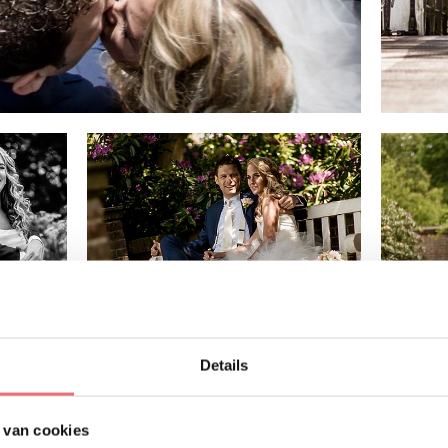
Details
 zochten vonden Wendy en Hilko in Buitenplaats Ameron
 van cookies