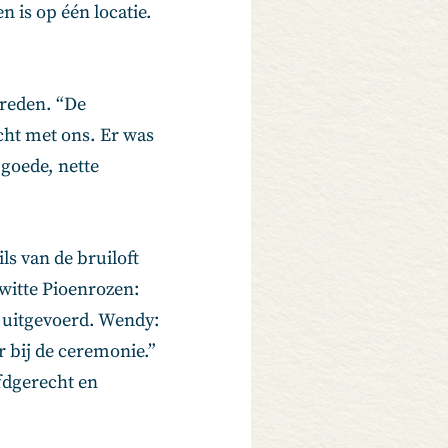
n is op één locatie.
vreden. “De
ht met ons. Er was
 goede, nette
ls van de bruiloft
 witte Pioenrozen:
r uitgevoerd. Wendy:
r bij de ceremonie.”
ofdgerecht en