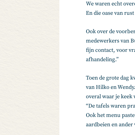
We waren echt overdo
En die oase van rus
Ook over de voorber
medewerkers van Bu
fijn contact, voor v
afhandeling.”
Toen de grote dag kw
van Hilko en Wendy. 
overal waar je keek 
“De tafels waren pra
Ook het menu paste 
aardbeien en ander 