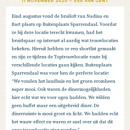
11 NOVEMBER 2020
–
EVA VAN GENT
Eind augustus vond de bruiloft van Nadina en
Bart plaats op Buitenplaats Sparrendaal. Voordat
ze bij deze locatie terecht kwamen, had het
bruidspaar op internet al aardig wat trouwlocaties
bekeken. Hieruit hebben ze een shortlist gemaakt
en zijn ze tijdens de Toptrouwlocatie route bij
verschillende locaties gaan kijken. Buitenplaats
Sparrendaal was voor hen de perfecte locatie:
“We vonden het landhuis en het groen eromheen
super mooi. Ook waren de dinermogelijkheden
hier echt wat we voor ogen hadden. We wilden
geen buffet maar een uitgebreid diner. De
dinerruimte is mooi groot en licht. We hadden echt
het wauw-effect en waren er snel over uit dat dit
onze trouwlocatie ging worden.”