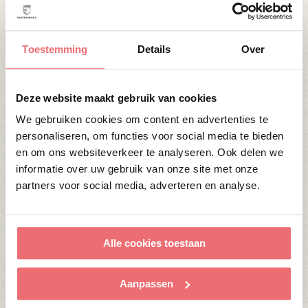
vragen opgestuurd, hier kregen we snel een
begripvol antwoord op. Ook het personeel dat op
onze bruiloft aan het werk was, was heel attent en
Toestemming
Details
Over
behulpzaam. We zouden Buitenplaats
Sparrendaal iedereen aanraden. Alle was top
Deze website maakt gebruik van cookies
geregeld, er werd fijn meegedacht en het eten
We gebruiken cookies om content en advertenties te
smaakte heerlijk.”
personaliseren, om functies voor social media te bieden
en om ons websiteverkeer te analyseren. Ook delen we
Fotografie:
Roanna Fotografie
informatie over uw gebruik van onze site met onze
partners voor social media, adverteren en analyse.
alle berichten
Categorie:
Bijeenkomen
Alle cookies toestaan
Over Swijnenburg
Trouwen
Vieren
Aanpassen