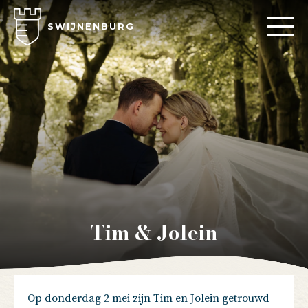
SWIJNENBURG
Tim & Jolein
Op donderdag 2 mei zijn Tim en Jolein getrouwd