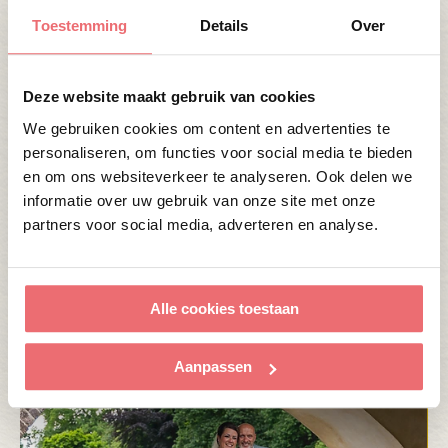
Het is een prachtige omgeving en daarnaast liep
Toestemming
Details
Over
alles op rolletjes. Wij hadden echt tijd met elkaar
en voor onze gasten en iedereen werd super goed
verzorgd.’’
Deze website maakt gebruik van cookies
We gebruiken cookies om content en advertenties te
Fotografie door
Liefdevolfotografie
personaliseren, om functies voor social media te bieden
en om ons websiteverkeer te analyseren. Ook delen we
informatie over uw gebruik van onze site met onze
alle berichten
partners voor social media, adverteren en analyse.
Categorie:
Bijeenkomen
Over Swijnenburg
Trouwen
Alle cookies toestaan
Vieren
Aanpassen