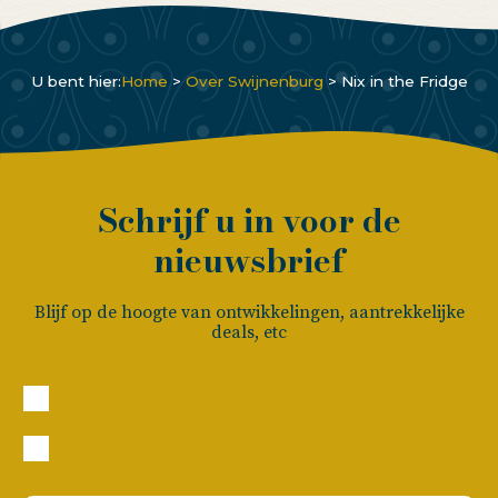
U bent hier:
Home
>
Over Swijnenburg
>
Nix in the Fridge
Schrijf u in voor de
nieuwsbrief
Blijf op de hoogte van ontwikkelingen, aantrekkelijke
deals, etc
Particulier
Zakelijk