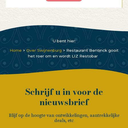
U bent hier:
Home
>
Over Swijnenburg
>
Restaurant Bentinck gooit
het roer om en wordt LIZ Restobar
Schrijf u in voor de
nieuwsbrief
Blijf op de hoogte van ontwikkelingen, aantrekkelijke
deals, etc