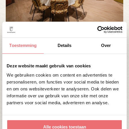
UNION HOUSE
Toestemming
Details
Over
In Union House vindt uw training plaats in de
stijlvolle Governor’s Room, een karaktervolle
ruimte met een open en comfortabele uitstraling.
Deze website maakt gebruik van cookies
De ruimte is volledig ingericht voor effectieve
We gebruiken cookies om content en advertenties te
personaliseren, om functies voor social media te bieden
bijeenkomsten en biedt alle faciliteiten die nodig
en om ons websiteverkeer te analyseren. Ook delen we
zijn voor een succesvolle training of sessie.
informatie over uw gebruik van onze site met onze
partners voor social media, adverteren en analyse.
Bijeenkomen bij Union House
Alle cookies toestaan