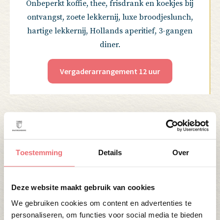
Onbeperkt koffie, thee, frisdrank en koekjes bij
ontvangst, zoete lekkernij, luxe broodjeslunch,
hartige lekkernij, Hollands aperitief, 3-gangen
diner.
Vergaderarrangement 12 uur
Toestemming
Details
Over
Faciliteiten en service op maat
Deze website maakt gebruik van cookies
We gebruiken cookies om content en advertenties te
Onze vergaderlocatie nabij Nieuwegein is
personaliseren, om functies voor social media te bieden
voorzien van alle hedendaagse voorzieningen,