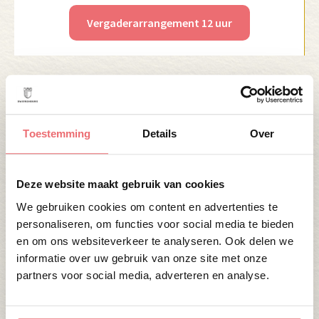
Vergaderarrangement 12 uur
Toestemming
Details
Over
Deze website maakt gebruik van cookies
Faciliteiten en service op maat
We gebruiken cookies om content en advertenties te
Onze vergaderlocatie nabij Tiel is voorzien van
personaliseren, om functies voor social media te bieden
alle hedendaagse voorzieningen, waaronder:
en om ons websiteverkeer te analyseren. Ook delen we
informatie over uw gebruik van onze site met onze
Gratis WiFi
partners voor social media, adverteren en analyse.
Professionele audio- en visuele apparatuur
Diverse vergaderzalen met verschillende