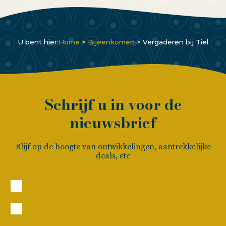
U bent hier:
Home
>
Bijeenkomen
>
Vergaderen bij Tiel
Schrijf u in voor de
nieuwsbrief
Blijf op de hoogte van ontwikkelingen, aantrekkelijke
deals, etc
Particulier
Zakelijk