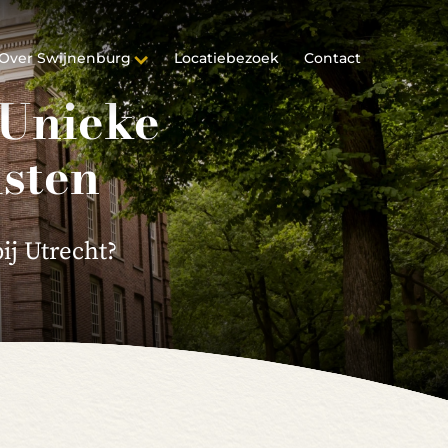
Over Swijnenburg
Locatiebezoek
Contact
 Unieke
msten
ij Utrecht?