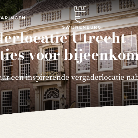
VARINGEN
SWIJNENBURG
erlocatie Utrecht |
ties voor bijeenko
ar een inspirerende vergaderlocatie nab