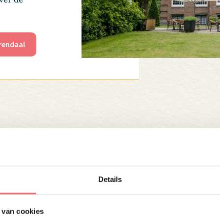
rendaal
rgaderarrangemen
Details
e unieke locaties op de Utrechtse Heuvelrug. De
 van cookies