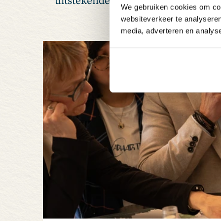
uitstekende service en culinaire v
We gebruiken cookies om cont
Swijnenburg biedt dive
websiteverkeer te analyseren
media, adverteren en analys