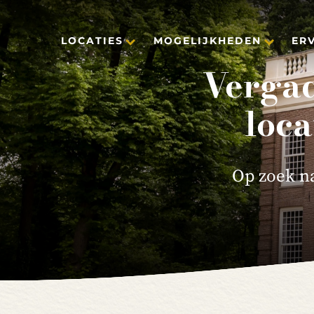
LOCATIES
MOGELIJKHEDEN
ER
Vergad
loca
Op zoek na