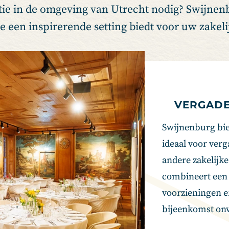
tie in de omgeving van Utrecht nodig? Swijnenb
ie een inspirerende setting biedt voor uw zakel
VERGADE
Swijnenburg bied
ideaal voor ver
andere zakelijk
combineert een
voorzieningen e
bijeenkomst onv