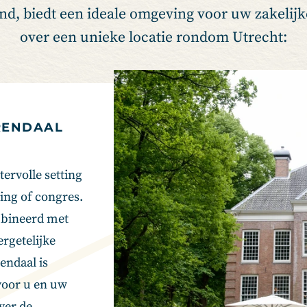
and, biedt een ideale omgeving voor uw zakelij
over een unieke locatie rondom Utrecht:
RENDAAL
tervolle setting
ing of congres.
mbineerd met
rgetelijke
endaal is
voor u en uw
ver de