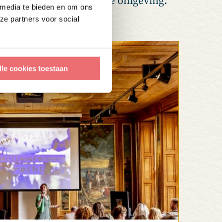
e dag in een inspirerende omgeving.
 media te bieden en om ons
ërend van 8 tot 12 uur.
ze partners voor social
lle cookies toestaan