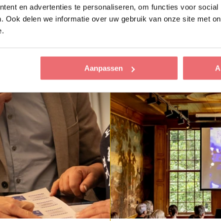
erzorging zorgt voor een prettige en productiev
ent en advertenties te personaliseren, om functies voor social
rse vergaderarrangementen nabij Utrecht, vari
. Ook delen we informatie over uw gebruik van onze site met on
e.
Aanpassen
A