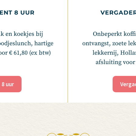
NT 8 UUR
VERGADER
nk en koekjes bij
Onbeperkt koffie
oodjeslunch, hartige
ontvangst, zoete le
or € 61,80 (ex btw)
lekkernij, Holla
afsluiting voor
8 uur
Verga