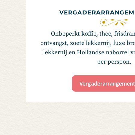
VERGADERARRANGEME
Onbeperkt koffie, thee, frisdra
ontvangst, zoete lekkernij, luxe br
lekkernij en Hollandse naborrel vo
per persoon.
Vergaderarrangement 