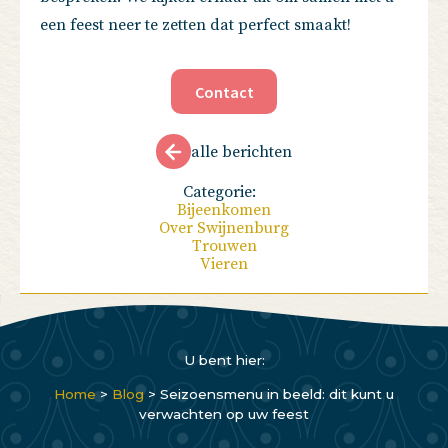
een feest neer te zetten dat perfect smaakt!
Contact
alle berichten
Categorie:
Bijeenkomen
Over Swijnenburg
Trouwen
Vieren
U bent hier:
Home
>
Blog
>
Seizoensmenu in beeld: dit kunt u
verwachten op uw feest