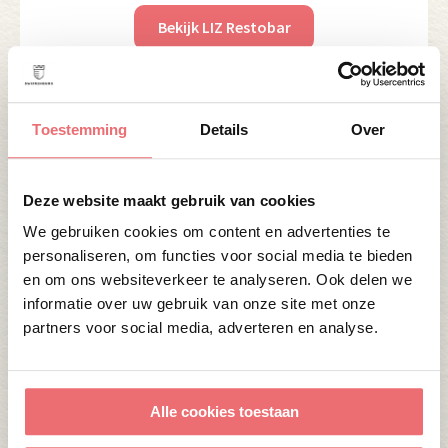
Bekijk LIZ Restobar
Toestemming
Details
Over
Deze website maakt gebruik van cookies
We gebruiken cookies om content en advertenties te
personaliseren, om functies voor social media te bieden
en om ons websiteverkeer te analyseren. Ook delen we
informatie over uw gebruik van onze site met onze
partners voor social media, adverteren en analyse.
Verrukkelijke alternatieven
Bij Swijnenburg willen we dat iedereen aan tafel
Alle cookies toestaan
kan genieten. Daarom bieden we altijd een
origineel en verrukkelijk vegetarisch alternatief