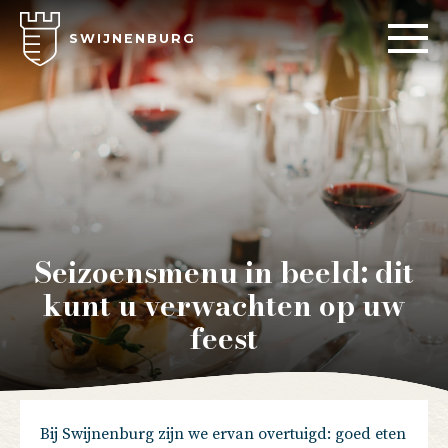
SWIJNENBURG
Seizoensmenu in beeld: dit
kunt u verwachten op uw
feest
Bij Swijnenburg zijn we ervan overtuigd: goed eten