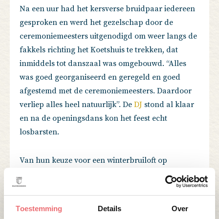
Na een uur had het kersverse bruidpaar iedereen
gesproken en werd het gezelschap door de
ceremoniemeesters uitgenodigd om weer langs de
fakkels richting het Koetshuis te trekken, dat
inmiddels tot danszaal was omgebouwd. “Alles
was goed georganiseerd en geregeld en goed
afgestemd met de ceremoniemeesters. Daardoor
verliep alles heel natuurlijk”. De
DJ
stond al klaar
en na de openingsdans kon het feest echt
losbarsten.
Van hun keuze voor een winterbruiloft op
Buitenplaats Amerongen hebben Annemarie en
Erik geen moment spijt gehad. “De sfeer en de
setting waren prachtig en onze gasten waren echt
Toestemming
Details
Over
positief verrast. Ze wisten wel dat we een mooie