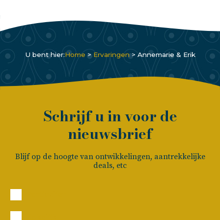
U bent hier:
Home
>
Ervaringen
>
Annemarie & Erik
Schrijf u in voor de
nieuwsbrief
Blijf op de hoogte van ontwikkelingen, aantrekkelijke
deals, etc
Particulier
Zakelijk