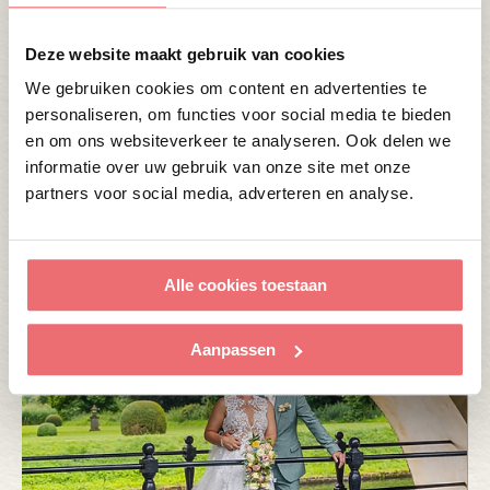
locatie hadden gekozen, maar ze vonden het ook
echt een toplocatie en een sprookjesbruiloft”.
Deze website maakt gebruik van cookies
We gebruiken cookies om content en advertenties te
personaliseren, om functies voor social media te bieden
alle berichten
en om ons websiteverkeer te analyseren. Ook delen we
Categorie:
informatie over uw gebruik van onze site met onze
Bijeenkomen
partners voor social media, adverteren en analyse.
Over Swijnenburg
Trouwen
Vieren
Alle cookies toestaan
Aanpassen