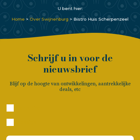
U bent hier:
Home
>
Over Swijnenburg
>
Bistro Huis Scherpenzeel
Schrijf u in voor de
nieuwsbrief
Blijf op de hoogte van ontwikkelingen, aantrekkelijke
deals, etc
Particulier
Zakelijk