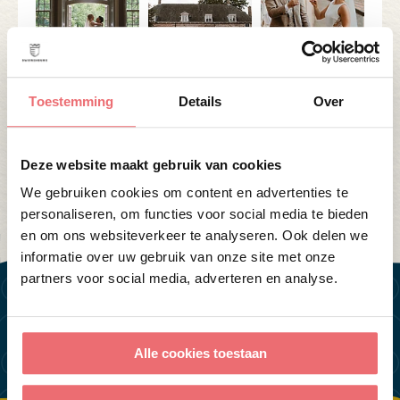
Toestemming
Details
Over
alle berichten
Categorie:
Bijeenkomen
Deze website maakt gebruik van cookies
Over Swijnenburg
Trouwen
We gebruiken cookies om content en advertenties te
Vieren
personaliseren, om functies voor social media te bieden
en om ons websiteverkeer te analyseren. Ook delen we
informatie over uw gebruik van onze site met onze
partners voor social media, adverteren en analyse.
U bent hier:
Home
>
Over Swijnenburg
>
Open Toptrouwlocatie Route
13 april
Alle cookies toestaan