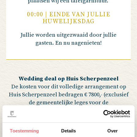
plaatsen wij een tafelgarnituur.
00:00 | EINDE VAN JULLIE
HUWELIJKSDAG
Jullie worden uitgezwaaid door jullie
gasten. En nu nagenieten!
Wedding deal op Huis Scherpenzeel
De kosten voor dit volledige arrangement op
Huis Scherpenzeel bedragen € 7800,- (exclusief
de gemeentelijke leges voor de
huwelijksvoltrekking, de bruidstaart en het
entertainment). Dit assortiment geldt voor 30
gasten voor de huwelijksvoltrekking, borrel en
Toestemming
Details
Over
diner en 100 gasten voor de