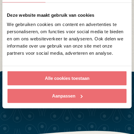
feestavond. Uiteraard denken we graag met
jullie wensen mee en kan het arrangement voor
Deze website maakt gebruik van cookies
jullie op maat gemaakt worden.
We gebruiken cookies om content en advertenties te
personaliseren, om functies voor social media te bieden
en om ons websiteverkeer te analyseren. Ook delen we
Neem vrijblijvend contact met ons op
informatie over uw gebruik van onze site met onze
partners voor social media, adverteren en analyse.
Alle cookies toestaan
Aanpassen
Where moments become memories