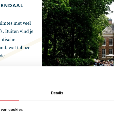
RENDAAL
ruimtes met veel
s. Buiten vind je
ntische
nd, wat talloze
nde
ndaal
Details
 van cookies