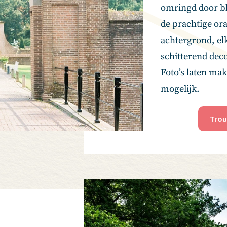
omringd door bl
de prachtige or
achtergrond, elk
schitterend decor
Foto’s laten mak
mogelijk.
Trou