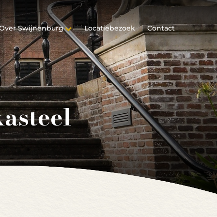
Over Swijnenburg
Locatiebezoek
Contact
kasteel