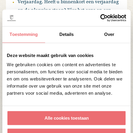
Verjaardag
. Heeft u binnenkort een verjaardag
op de planning staan? Vier het eens op een
andere locatie. We kunnen het zo uitbundig
maken, zoals u zelf wilt.
Toestemming
Details
Over
Babyshowers
. Krijgt een van uw vrienden of
familieleden binnenkort een kindje? Zet de
aanstaande moeder in zonnetje! Wij werken
Deze website maakt gebruik van cookies
daar graag aan mee.
We gebruiken cookies om content en advertenties te
Verlovingsfeest
. Zijn jullie verloofd? Van harte
personaliseren, om functies voor social media te bieden
gefeliciteerd! Naast jullie trouwdag kunnen
en om ons websiteverkeer te analyseren. Ook delen we
jullie ook jullie verlovingsfeest op onze kleine
informatie over uw gebruik van onze site met onze
partners voor social media, adverteren en analyse.
feestlocaties vieren.
Afstudeer- of pensioenfeest.
Staat u aan het
begin of juist einde van uw carrière? Vier het
Alle cookies toestaan
met een intiem feest op een kleine feestlocatie!