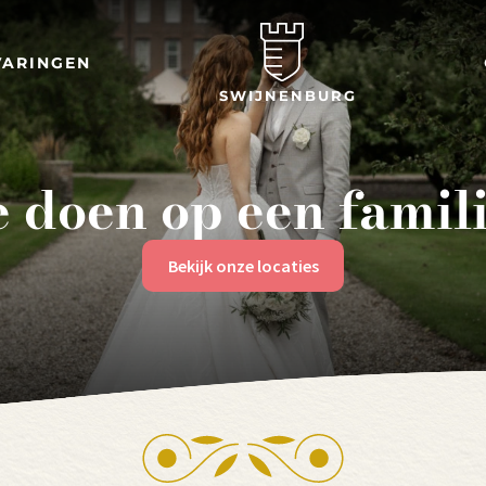
VARINGEN
SWIJNENBURG
e doen op een famil
Bekijk onze locaties