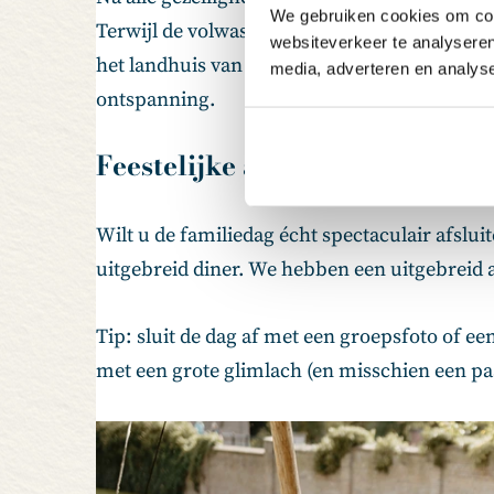
We gebruiken cookies om cont
Terwijl de volwassenen zich verliezen in een
websiteverkeer te analyseren
het landhuis van Buitenplaats Sparrendaal of
media, adverteren en analys
ontspanning.
Feestelijke afsluiting
Wilt u de familiedag écht spectaculair afslu
uitgebreid diner. We hebben een uitgebreid 
Tip: sluit de dag af met een groepsfoto of 
met een grote glimlach (en misschien een paa