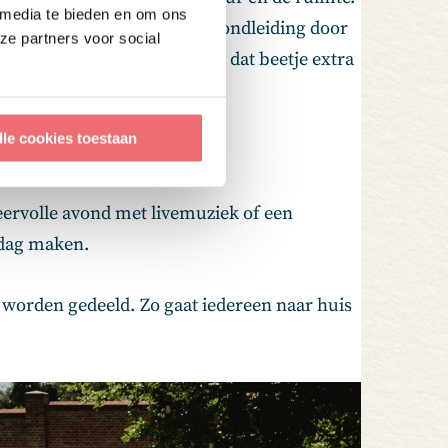
 media te bieden en om ons
ig spelen in het groen. Een rondleiding door
ze partners voor social
Huis Scherpenzeel geeft net dat beetje extra
lle cookies toestaan
eervolle avond met livemuziek of een
 dag maken.
 worden gedeeld. Zo gaat iedereen naar huis