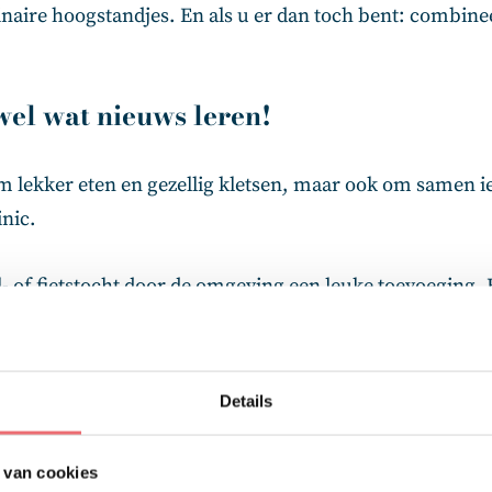
linaire hoogstandjes. En als u er dan toch bent: combi
wel wat nieuws leren!
om lekker eten en gezellig kletsen, maar ook om samen i
nic.
l- of fietstocht door de omgeving een leuke toevoeging. 
 Wij werken samen met diverse partners die leuke acti
Details
 van cookies
 een moment van rust te pakken. Op onze locaties draait 