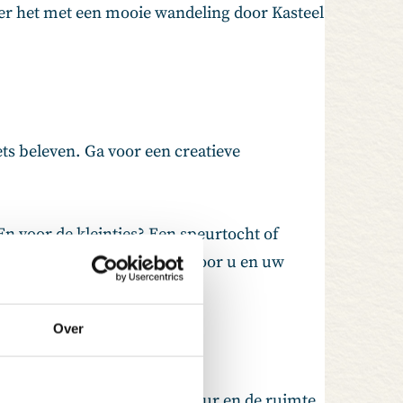
neer het met een mooie wandeling door Kasteel
ets beleven. Ga voor een creatieve
En voor de kleintjes? Een speurtocht of
viteiten kunnen verzorgen voor u en uw
Over
alles om genieten van de natuur en de ruimte.