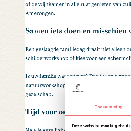
of de wijnkamer in alle rust genieten van cu
Amerongen.
Samen iets doen en misschien 
Een geslaagde familiedag draait niet alleen 
schilderworkshop of kies voor een schermcli
Is uw familie wat actiever? Dan is een wande
natuurworkshop is een gegarandeerd succes.
gezelschap.
Toestemming
Tijd voor ontspanning
Deze website maakt gebruik
Na alle gezelligheid is het ook fijn om even