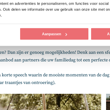
ent en advertenties te personaliseren, om functies voor social
 goed gesprek en een glas wijn, kunnen de kinderen veil
. Ook delen we informatie over uw gebruik van onze site met on
 een ontspannen middag in de historische parktuin van 
e.
Aanpassen
A
iten? Dan zijn er genoeg mogelijkheden! Denk aan een sf
aanbod aan partners die uw familiedag tot een perfecte
een korte speech waarin de mooiste momenten van de dag
r traantjes van ontroering).