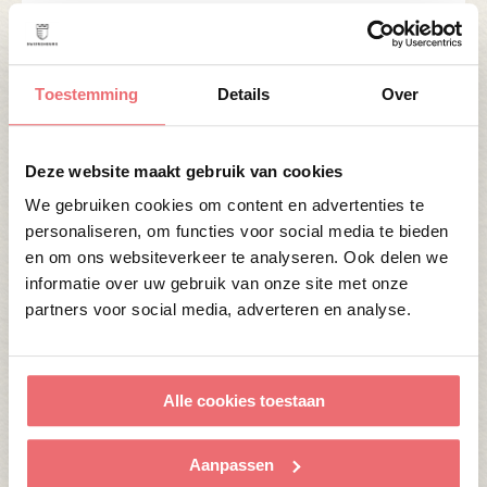
Onze bijzondere feestlocaties liggen centraal in
Nederland. Fijn als uw gasten uit het hele land
komen. Er is ruim parkeergelegenheid en ze zijn
Toestemming
Details
Over
ook bereikbaar met het openbaar vervoer.
Desondanks worden onze locaties wel omgeven
door groen.
Deze website maakt gebruik van cookies
We gebruiken cookies om content en advertenties te
De natuurlijke elementen geven een gevoel van
personaliseren, om functies voor social media te bieden
vrijheid en ontspannenheid. U kunt daardoor
en om ons websiteverkeer te analyseren. Ook delen we
ook binnen- en buitenactiviteiten makkelijk met
informatie over uw gebruik van onze site met onze
elkaar combineren. Een
high tea
en
partners voor social media, adverteren en analyse.
schildersessie bijvoorbeeld. Wandeling en borrel.
Schermclinic en barbecue. Niets is te gek.
Alle cookies toestaan
Aanpassen