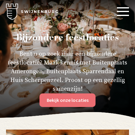
SWIJNENBURG
Bijzondere feestlocaties
Bent u op zoek naar een bijzondere
feestlocatie? Maak kennis met Buitenplaats
Amerongen, Buitenplaats Sparrendaal en
Huis Scherpenzeel. Proost op een gezellig
samenzijn!
Bekijk onze locaties