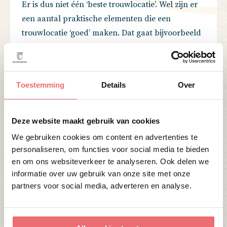
Er is dus niet één ‘beste trouwlocatie’. Wel zijn er
een aantal praktische elementen die een
trouwlocatie ‘goed’ maken. Dat gaat bijvoorbeeld
om de bereikbaarheid, faciliteiten en flexibiliteit.
Voor onze trouwlocaties geldt, dat zij centraal
gelegen zijn. Ze bevinden zich op de Utrechtse
Toestemming
Details
Over
Heuvelrug, in het midden van Nederland. Een
ideale uitvalsbasis, als jullie gasten uit alle
hoeken van het land komen.
Deze website maakt gebruik van cookies
We gebruiken cookies om content en advertenties te
personaliseren, om functies voor social media te bieden
en om ons websiteverkeer te analyseren. Ook delen we
informatie over uw gebruik van onze site met onze
partners voor social media, adverteren en analyse.